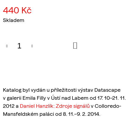
J
440 Kč
E
M
Měrná
Skladem
E
cena:
DVOJNÍK
655
DO
KOŠÍKU
Kč
Katalog byl vydán u příležitosti výstav Datascape
v galerii Emila Filly v Ústí nad Labem od 17. 10–21. 11.
2012 a
Daniel Hanzlík: Zdroje signálů
v Colloredo-
Mansfeldském paláci od 8. 11.–9. 2. 2014.