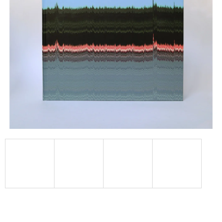
A
J
Í
T
?
HLEDAT
D
O
P
O
R
U
Č
U