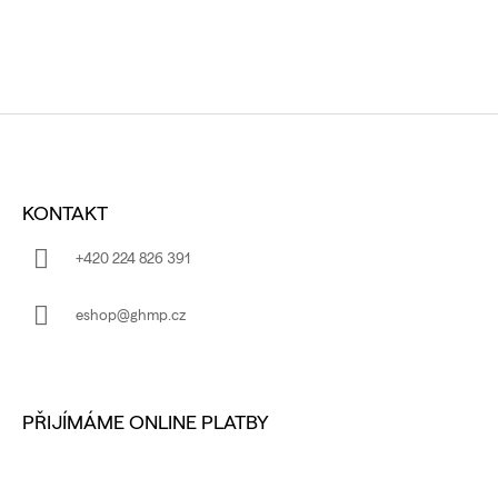
Z
Á
KONTAKT
P
A
+420 224 826 391
T
Í
eshop@ghmp.cz
PŘIJÍMÁME ONLINE PLATBY