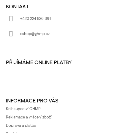
Á
KONTAKT
P
A
+420 224 826 391
T
Í
eshop@ghmp.cz
PŘIJÍMÁME ONLINE PLATBY
INFORMACE PRO VÁS
Knihkupectví GHMP
Reklamace a vrácení zboží
Doprava a platba