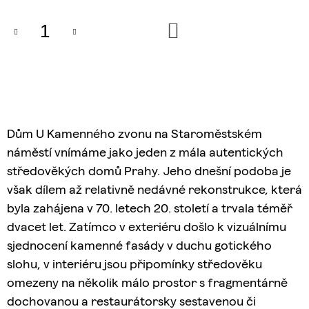
J
E
DO
KOŠÍKU
M
E
BEZHLAVÝ
JEZDEC
359
Kč
Dům U Kamenného zvonu na Staroměstském
náměstí vnímáme jako jeden z mála autentických
středověkých domů Prahy. Jeho dnešní podoba je
však dílem až relativně nedávné rekonstrukce, která
byla zahájena v 70. letech 20. století a trvala téměř
dvacet let. Zatímco v exteriéru došlo k vizuálnímu
sjednocení kamenné fasády v duchu gotického
slohu, v interiéru jsou připomínky středověku
omezeny na několik málo prostor s fragmentárně
dochovanou a restaurátorsky sestavenou či