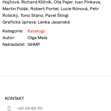
Hojčová, Richard Klíčník, Ota Pajer, Ivan Pinkava,
Martin Polák, Robert Portel, Lucie Rónová, Petr
Rošický, Tono Stano, Pavel Štingl
Grafická úprava: Lenka Jasanská
Kategorie
:
Katalogy
Autor
:
Olga Malá
Nakladatel
:
GHMP
Z
Á
KONTAKT
P
A
+420 224 826 391