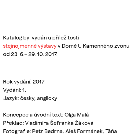
J
E
M
E
HEDVÁBNÝ
Katalog byl vydán u příležitosti
ŠÁTEK
stejnojmenné
výstavy
v Domě U Kamenného zvonu
ALFONS
MUCHA
od 23. 6.– 29. 10. 2017.
1
250
Kč
Rok vydání: 2017
Vydání: 1.
Jazyk: česky, anglicky
Koncepce a úvodní text: Olga Malá
Překlad: Vladimíra Šefranka Žáková
Fotografie: Petr Bedrna, Aleš Formánek, Táňa